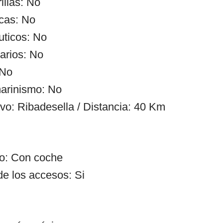
illas: No
cas: No
uticos: No
arios: No
 No
arinismo: No
ivo: Ribadesella / Distancia: 40 Km
so: Con coche
de los accesos: Si