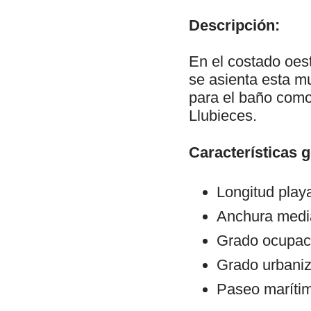
Descripción:
En el costado oes
se asienta esta mu
para el baño como 
Llubieces.
Características 
Longitud play
Anchura medi
Grado ocupaci
Grado urbani
Paseo maríti