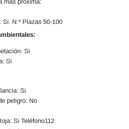
ía más próxima:
 Si. N.º Plazas 50-100
mbientales:
etación: Si
a: Si
lancia: Si
de peligro: No
oja: Si Teléfono112