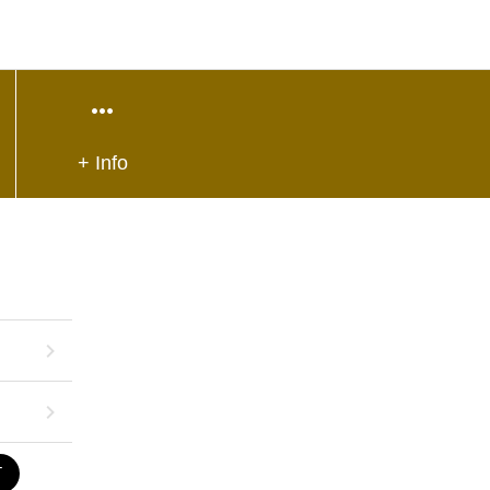
+ Info
T