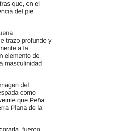
tras que, en el
encia del pie
buena
de trazo profundo y
mente a la
ún elemento de
la masculinidad
 imagen del
 espada como
 veinte que Peña
erra Plana de la
corada, fueron