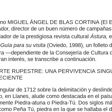
riano MIGUEL ÁNGEL DE BLAS CORTINA (El En
iador, director de un buen número de campañas
or de la prestigiosa revista cultural
Ástura,
e
Guía para su visita
(Oviedo, 1998), un folleto d
ra —dependiente de la Consejería de Cultura d
ran interés, se transcribe a continuación.
ARTE RUPESTRE: UNA PERVIVENCIA SING
ECIENTE
gular de 1712 sobre la delimitación y deslinde
o, en Llanes, alude como destacada en el paisa
amente Piedra-atuna o Piedra-Tú. Dos siglos má
como Peña Tú, piedra en la que se hallaba el d