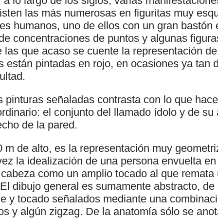
 a lo largo de los siglos, varias manifestacione
sisten las más numerosas en figuritas muy esq
es humanos, uno de ellos con un gran bastón
e concentraciones de puntos y algunas figura
tre las que acaso se cuente la representación d
 están pintadas en rojo, en ocasiones ya tan 
ultad.
s pinturas señaladas contrasta con lo que hac
dinario: el conjunto del llamado ídolo y de su
echo de la pared.
10 m de alto, es la representación muy geometr
vez la idealización de una persona envuelta e
la cabeza como un amplio tocado al que remata
 El dibujo general es sumamente abstracto, de
aje y tocado señalados mediante una combinac
tos y algún zigzag. De la anatomía sólo se anot