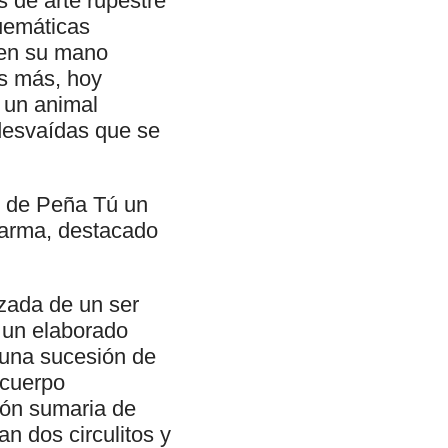
s de arte rupestre
uemáticas
 en su mano
s más, hoy
e un animal
desvaídas que se
e de Peña Tú un
 arma, destacado
izada de un ser
n un elaborado
 una sucesión de
 cuerpo
ión sumaria de
an dos circulitos y