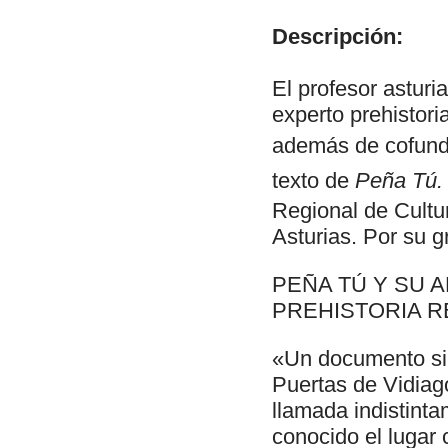
Descripción:
El profesor astu
experto prehistor
además de cofundad
texto de
Peña Tú. 
Regional de Cultu
Asturias. Por su g
PEÑA TÚ Y SU 
PREHISTORIA R
«Un documento sin
Puertas de Vidiag
llamada indistint
conocido el lugar 