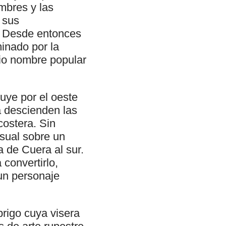
mbres y las
 sus
. Desde entonces
inado por la
dio nombre popular
luye por el oeste
a descienden las
costera. Sin
isual sobre un
ra de Cuera al sur.
convertirlo,
un personaje
brigo cuya visera