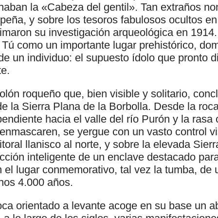
aban la «Cabeza del gentil». Tan extraños no
peña, y sobre los tesoros fabulosos ocultos en
imaron su investigación arqueológica en 1914
Tú como un importante lugar prehistórico, dom
de un individuo: el supuesto ídolo que pronto 
te.
lón roqueño que, bien visible y solitario, conc
de la Sierra Plana de la Borbolla. Desde la roc
pendiente hacia el valle del río Purón y la rasa 
 enmascaren, se yergue con un vasto control v
itoral llanisco al norte, y sobre la elevada Sier
cción inteligente de un enclave destacado para 
 el lugar conmemorativo, tal vez la tumba, de 
nos 4.000 años.
oca orientado a levante acoge en su base un a