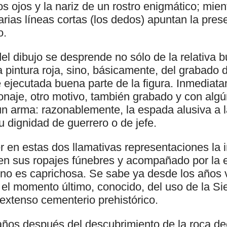
los ojos y la nariz de un rostro enigmático; mien
varias líneas cortas (los dedos) apuntan la pres
o.
del dibujo se desprende no sólo de la relativa 
 pintura roja, sino, básicamente, del grabado 
 ejecutada buena parte de la figura. Inmediata
sonaje, otro motivo, también grabado y con alg
 un arma: razonablemente, la espada alusiva a 
su dignidad de guerrero o de jefe.
r en estas dos llamativas representaciones la
 en sus ropajes fúnebres y acompañado por la
 no es caprichosa. Se sabe ya desde los años
 el momento último, conocido, del uso de la Si
extenso cementerio prehistórico.
años después del descubrimiento de la roca de