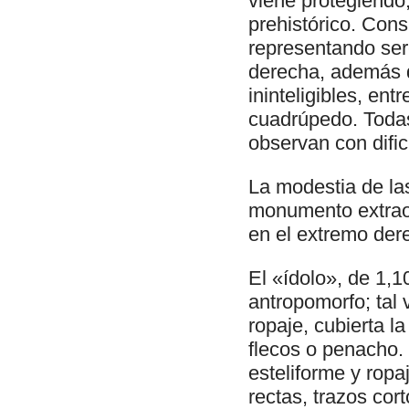
viene protegiendo,
prehistórico. Con
representando ser
derecha, además d
ininteligibles, en
cuadrúpedo. Todas
observan con dific
La modestia de la
monumento extraor
en el extremo der
El «ídolo», de 1,
antropomorfo; tal 
ropaje, cubierta 
flecos o penacho.
esteliforme y rop
rectas, trazos cor