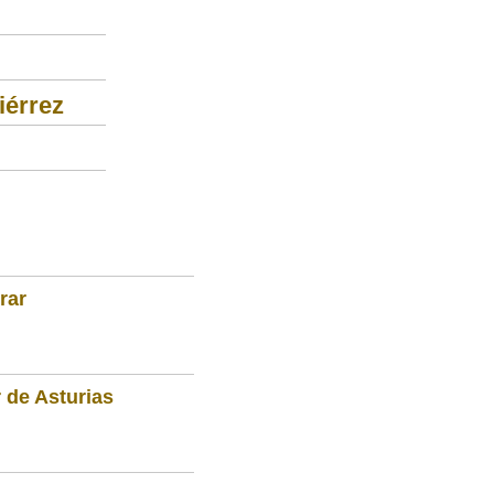
iérrez
rar
 de Asturias